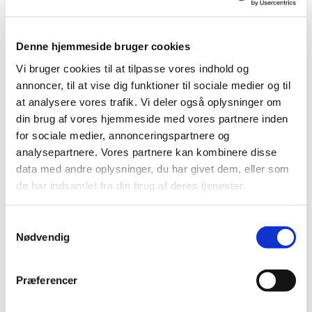
Læs mere her
Denne hjemmeside bruger cookies
Vi bruger cookies til at tilpasse vores indhold og
annoncer, til at vise dig funktioner til sociale medier og til
at analysere vores trafik. Vi deler også oplysninger om
din brug af vores hjemmeside med vores partnere inden
for sociale medier, annonceringspartnere og
analysepartnere. Vores partnere kan kombinere disse
data med andre oplysninger, du har givet dem, eller som
de har indsamlet fra din brug af deres tjenester.
Fødsel
S
Nødvendig
a
Læs mere her
m
t
Præferencer
y
k